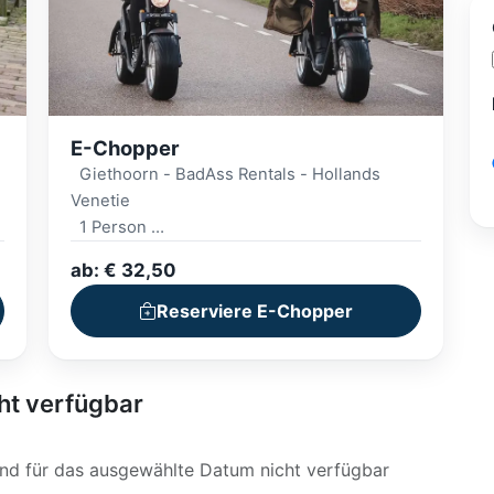
E-Chopper
Giethoorn - BadAss Rentals - Hollands
Venetie
1 Person
Elektrisches Chopper
ab: € 32,50
Inklusive Helm
Digitale Route oder Karte
Reserviere E-Chopper
ht verfügbar
sind für das ausgewählte Datum nicht verfügbar