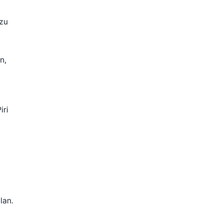
 zu
n,
iri
lan.