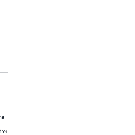
ne
frei