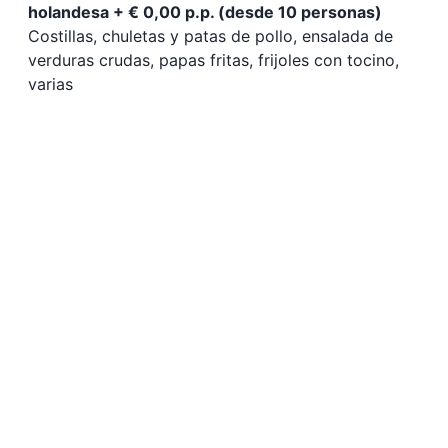
holandesa + € 0,00 p.p. (desde 10 personas)
Costillas, chuletas y patas de pollo, ensalada de
verduras crudas, papas fritas, frijoles con tocino,
varias
desde 6 hasta 100 precio 46,00 €
desde 0 hasta 50 precio 32,00 €
desde 0 hasta 50 precio 11,50 €