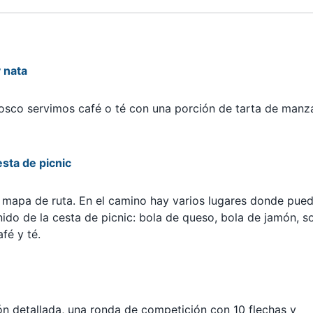
 nata
iosco servimos café o té con una porción de tarta de manz
sta de picnic
un mapa de ruta. En el camino hay varios lugares donde pue
nido de la cesta de picnic: bola de queso, bola de jamón, s
fé y té.
ión detallada, una ronda de competición con 10 flechas y