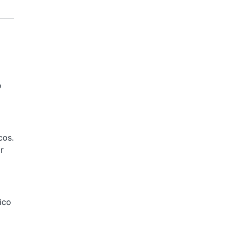
o
cos.
r
ico