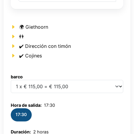
🌍 Giethoorn
👬
✔️ Dirección con timón
✔️ Cojines
barco
barco
Hora de salida:
17:30
17:30
Duración:
2 horas