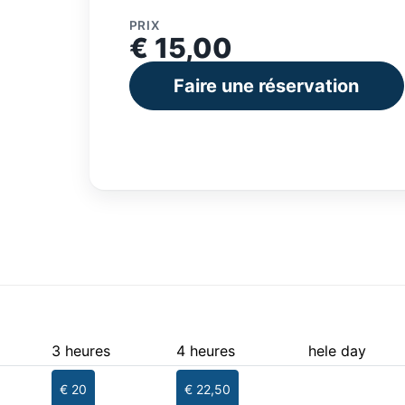
PRIX
€ 15,00
Faire une réservation
3 heures
4 heures
hele day
€ 20
€ 22,50