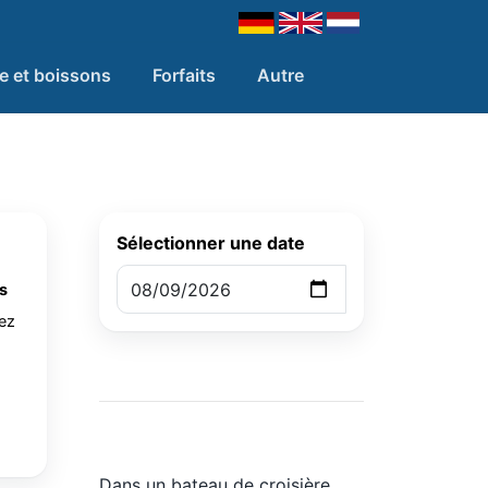
re et boissons
Forfaits
Autre
Sélectionner une date
s
lez
Dans un bateau de croisière