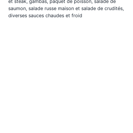
et steak, gambas, paquet de poisson, salade de
saumon, salade russe maison et salade de crudités,
diverses sauces chaudes et froid
de 4 à 100 prix 49,50 €
de 0 à 50 prix 35,00 €
de 0 à 50 prix 12,50 €