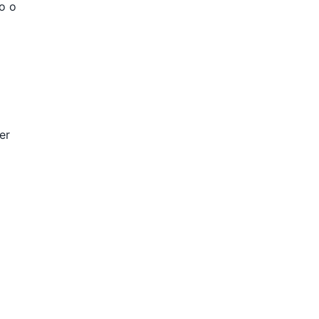
no o
er