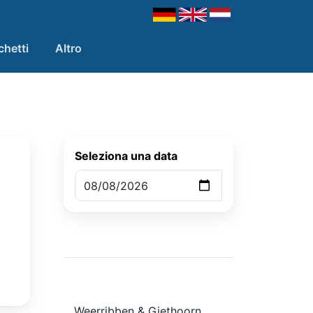
chetti
Altro
Seleziona una data
Weerribben & Giethoorn