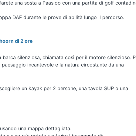
farete una sosta a Paasloo con una partita di golf contadi
oppa DAF durante le prove di abilità
lungo il percorso.
thoorn di 2 ore
 barca silenziosa, chiamata così per il motore silenzioso. P
il paesaggio incantevole e la natura circostante da una
e scegliere un kayak per 2 persone, una tavola SUP o una
ia usando una mappa dettagliata.
da vicino o/e potete usufruire liberamente di: