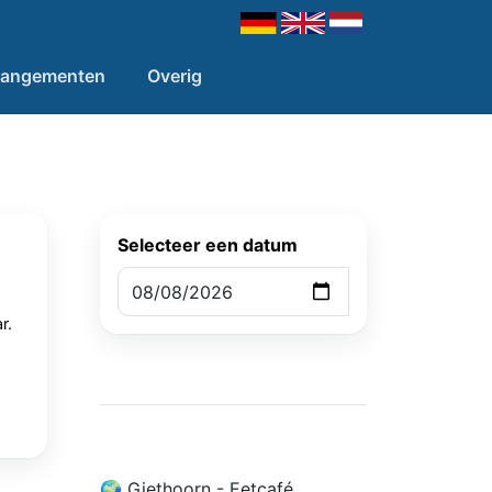
rangementen
Overig
Selecteer een datum
r.
🌍 Giethoorn - Eetcafé