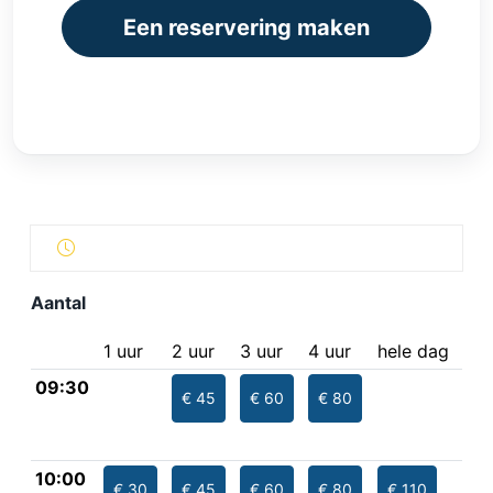
Een reservering maken
Aantal
1 uur
2 uur
3 uur
4 uur
hele dag
09:30
€ 45
€ 60
€ 80
10:00
€ 30
€ 45
€ 60
€ 80
€ 110