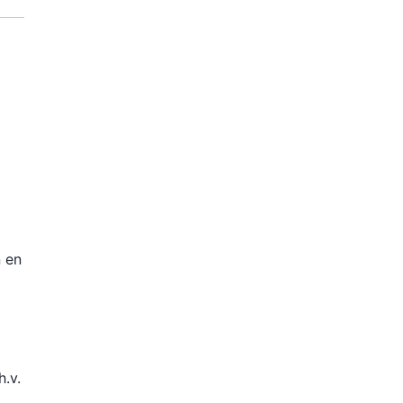
n en
.v.