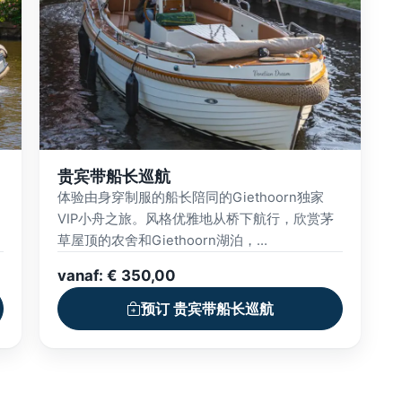
贵宾带船长巡航
体验由身穿制服的船长陪同的Giethoorn独家
VIP小舟之旅。风格优雅地从桥下航行，欣赏茅
草屋顶的农舍和Giethoorn湖泊，
有
Bovenwiede。我们的豪华小舟专为挑剔的客人
vanaf: € 350,00
设计，配备宽敞的座位和精致的内饰。船上享有
高速WiFi、先进的音频技术和蓝牙连接等设施，
预订 贵宾带船长巡航
让您播放喜欢的音乐。