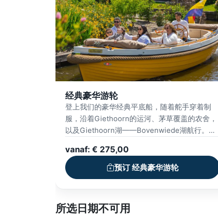
经典豪华游轮
登上我们的豪华经典平底船，随着舵手穿着制
服，沿着Giethoorn的运河、茅草覆盖的农舍，
以及Giethoorn湖——Bovenwiede湖航行。放
松在舒适的座位上，享受遮阳篷的阴凉，倾听
vanaf: € 275,00
关村庄的故事。体验Giethoorn的魅力。这次豪
华的平底船之旅将让你难以忘怀。
预订 经典豪华游轮
所选日期不可用