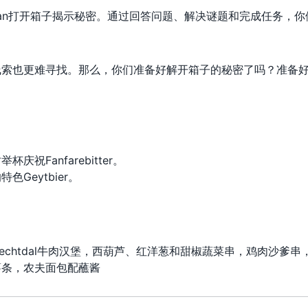
Jan打开箱子揭示秘密。通过回答问题、解决谜题和完成任务，你
线索也更难寻找。那么，你们准备好解开箱子的秘密了吗？准备
Fanfarebitter。
Geytbier。
 Vechtdal牛肉汉堡，西葫芦、红洋葱和甜椒蔬菜串，鸡肉沙爹串
薯条，农夫面包配蘸酱