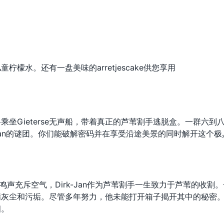
檬水。还有一盘美味的arretjescake供您享用
坐Gieterse无声船，带着真正的芦苇割手逃脱盒。一群六到
Jan的谜团。你们能破解密码并在享受沿途美景的同时解开这个极
鸟鸣声充斥空气，Dirk-Jan作为芦苇割手一生致力于芦苇的收割
满灰尘和污垢。尽管多年努力，他未能打开箱子揭开其中的秘密
相。