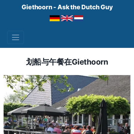
Giethoorn - Ask the Dutch Guy
划船与午餐在Giethoorn