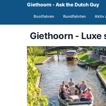
Giethoorn - Ask the Dutch Guy
Bootfahren
Rundfahrten
Aktiv
Giethoorn - Luxe 