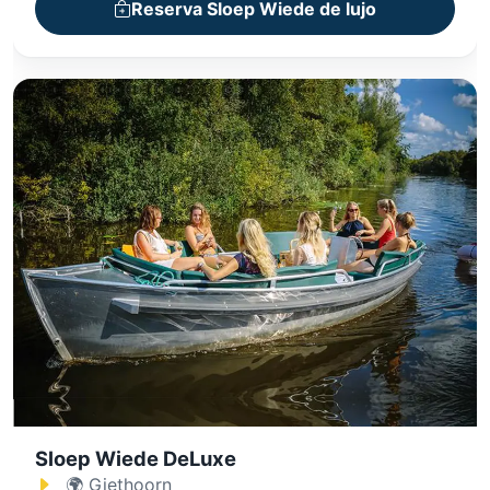
Reserva Sloep Wiede de lujo
Sloep Wiede DeLuxe
🌍 Giethoorn