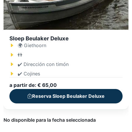
Sloep Beulaker Deluxe
🌍 Giethoorn
👬
✔️ Dirección con timón
✔️ Cojines
a partir de: € 65,00
Reserva Sloep Beulaker Deluxe
No disponible para la fecha seleccionada