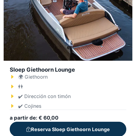
Sloep Giethoorn Lounge
🌍 Giethoorn
👬
✔️ Dirección con timón
✔️ Cojines
a partir de: € 60,00
Reserva Sloep Giethoorn Lounge