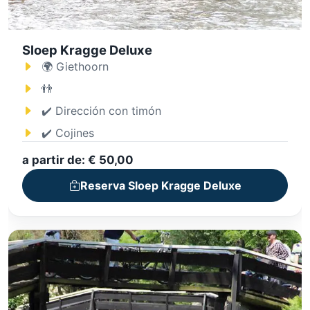
Sloep Kragge Deluxe
🌍 Giethoorn
👬
✔️ Dirección con timón
✔️ Cojines
a partir de: € 50,00
Reserva Sloep Kragge Deluxe