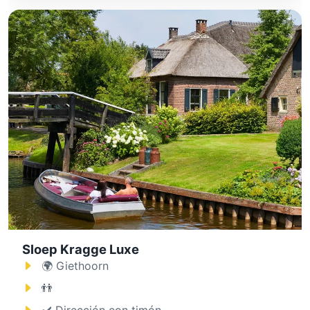
Sloep Kragge Luxe
🌍 Giethoorn
👬