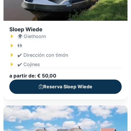
Sloep Wiede
🌍 Giethoorn
👬
✔️ Dirección con timón
✔️ Cojines
a partir de: € 50,00
Reserva Sloep Wiede