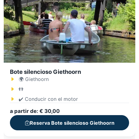
Bote silencioso Giethoorn
🌍 Giethoorn
👬
✔️ Conducir con el motor
a partir de: € 30,00
Reserva Bote silencioso Giethoorn