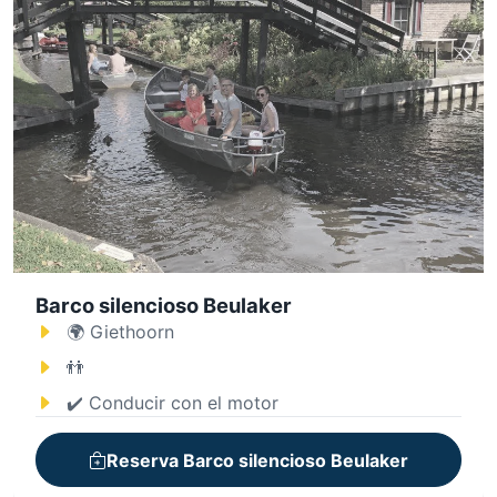
Barco silencioso Beulaker
🌍 Giethoorn
👬
✔️ Conducir con el motor
Reserva Barco silencioso Beulaker