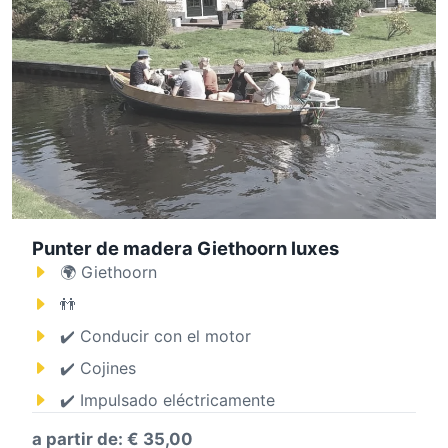
Punter de madera Giethoorn luxes
🌍 Giethoorn
👬
✔️ Conducir con el motor
✔️ Cojines
✔️ Impulsado eléctricamente
a partir de: € 35,00