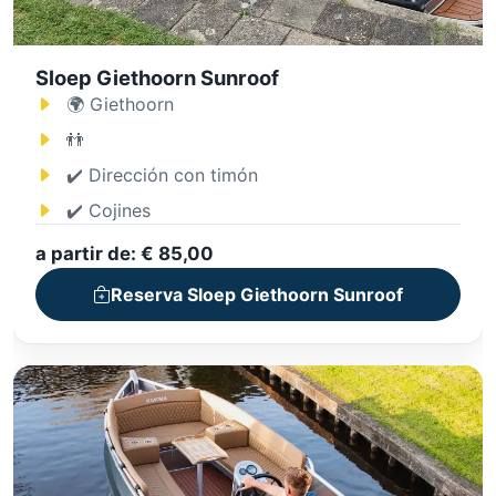
Sloep Giethoorn Sunroof
🌍 Giethoorn
👬
✔️ Dirección con timón
✔️ Cojines
a partir de: € 85,00
Reserva Sloep Giethoorn Sunroof